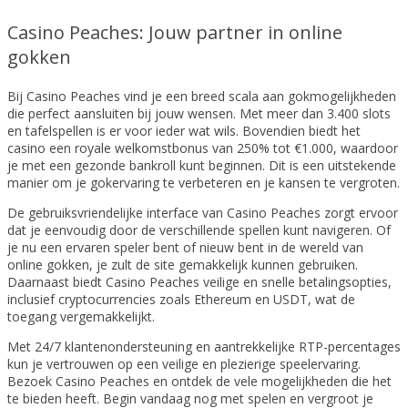
Casino Peaches: Jouw partner in online
gokken
Bij Casino Peaches vind je een breed scala aan gokmogelijkheden
die perfect aansluiten bij jouw wensen. Met meer dan 3.400 slots
en tafelspellen is er voor ieder wat wils. Bovendien biedt het
casino een royale welkomstbonus van 250% tot €1.000, waardoor
je met een gezonde bankroll kunt beginnen. Dit is een uitstekende
manier om je gokervaring te verbeteren en je kansen te vergroten.
De gebruiksvriendelijke interface van Casino Peaches zorgt ervoor
dat je eenvoudig door de verschillende spellen kunt navigeren. Of
je nu een ervaren speler bent of nieuw bent in de wereld van
online gokken, je zult de site gemakkelijk kunnen gebruiken.
Daarnaast biedt Casino Peaches veilige en snelle betalingsopties,
inclusief cryptocurrencies zoals Ethereum en USDT, wat de
toegang vergemakkelijkt.
Met 24/7 klantenondersteuning en aantrekkelijke RTP-percentages
kun je vertrouwen op een veilige en plezierige speelervaring.
Bezoek Casino Peaches en ontdek de vele mogelijkheden die het
te bieden heeft. Begin vandaag nog met spelen en vergroot je