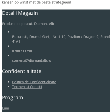
kansen op winst met de beste strategieën!
Detalii Magazin
Produse de pescuit Diamant Alb
Bucuresti, Drumul Garii, Nr. 1-10, Pavilion / Dragon 9, Stand
41A1
0788733798
comenzi@diamantalb.ro
Confidentialitate
Politica de Confidentialitate
Termeni si Conditii
Program
Luni