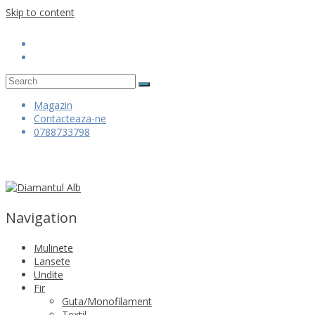
Skip to content
Magazin
Contacteaza-ne
0788733798
Navigation
Mulinete
Lansete
Undite
Fir
Guta/Monofilament
Textil