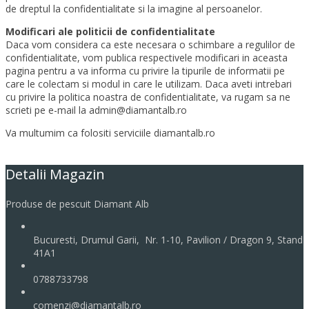
de dreptul la confidentialitate si la imagine al persoanelor.
Modificari ale politicii de confidentialitate
Daca vom considera ca este necesara o schimbare a regulilor de
confidentialitate, vom publica respectivele modificari in aceasta
pagina pentru a va informa cu privire la tipurile de informatii pe
care le colectam si modul in care le utilizam. Daca aveti intrebari
cu privire la politica noastra de confidentialitate, va rugam sa ne
scrieti pe e-mail la admin@diamantalb.ro
Va multumim ca folositi serviciile diamantalb.ro
casinos that accept credit cards
best no kyc casinos
casino pay by
no id verification casinos
best bitcoin casinos uk
best european
pay by phone bill uk casino
non gamstop casinos paysafe card
no
mobile
instant withdrawal casinos uk
paysafecard casinos not on
online casinos
pay by mobile casino sites uk
verification casinos
casino not on gamcare
Detalii Magazin
gamstop
new casinos not on gamstop
Produse de pescuit Diamant Alb
Bucuresti, Drumul Garii, Nr. 1-10, Pavilion / Dragon 9, Stand
41A1
0788733798
comenzi@diamantalb.ro