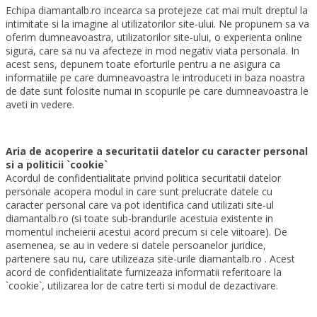
Echipa diamantalb.ro incearca sa protejeze cat mai mult dreptul la
intimitate si la imagine al utilizatorilor site-ului. Ne propunem sa va
oferim dumneavoastra, utilizatorilor site-ului, o experienta online
sigura, care sa nu va afecteze in mod negativ viata personala. In
acest sens, depunem toate eforturile pentru a ne asigura ca
informatiile pe care dumneavoastra le introduceti in baza noastra
de date sunt folosite numai in scopurile pe care dumneavoastra le
aveti in vedere.
Aria de acoperire a securitatii datelor cu caracter personal
si a politicii `cookie`
Acordul de confidentialitate privind politica securitatii datelor
personale acopera modul in care sunt prelucrate datele cu
caracter personal care va pot identifica cand utilizati site-ul
diamantalb.ro (si toate sub-brandurile acestuia existente in
momentul incheierii acestui acord precum si cele viitoare). De
asemenea, se au in vedere si datele persoanelor juridice,
partenere sau nu, care utilizeaza site-urile diamantalb.ro . Acest
acord de confidentialitate furnizeaza informatii referitoare la
`cookie`, utilizarea lor de catre terti si modul de dezactivare.