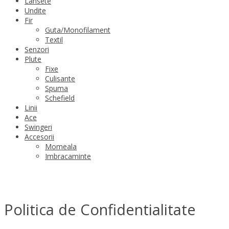
Lansete
Undite
Fir
Guta/Monofilament
Textil
Senzori
Plute
Fixe
Culisante
Spuma
Schefield
Linii
Ace
Swingeri
Accesorii
Momeala
Imbracaminte
casino pay by mobile
no verification casinos
bitcoin casinos uk
top 10 online casino
eu casino
interac casino
bitcoin casino
fastest withdrawal online
europe
pay by phone casino
casino canada
Politica de Confidentialitate