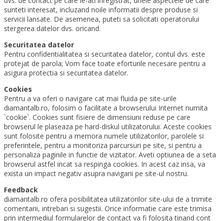
dvs. de contact pe care le-ati inregistrat, unele aspectele de care
sunteti interesat, incluzand noile informatii despre produse si
servicii lansate. De asemenea, puteti sa solicitati operatorului
stergerea datelor dvs. oricand.
Securitatea datelor
Pentru confidentialitatea si securitatea datelor, contul dvs. este
protejat de parola; Vom face toate eforturile necesare pentru a
asigura protectia si securitatea datelor.
Cookies
Pentru a va oferi o navigare cat mai fluida pe site-urile
diamantalb.ro, folosim o facilitate a browserului Internet numita
`cookie`. Cookies sunt fisiere de dimensiuni reduse pe care
browserul le plaseaza pe hard-diskul utilizatorului. Aceste cookies
sunt folosite pentru a memora numele utilizatorilor, parolele si
preferintele, pentru a monitoriza parcursuri pe site, si pentru a
personaliza paginile in functie de vizitator. Aveti optiunea de a seta
browserul astfel incat sa respinga cookies. In acest caz insa, va
exista un impact negativ asupra navigarii pe site-ul nostru.
Feedback
diamantalb.ro ofera posibilitatea utilizatorilor site-ului de a trimite
comentarii, intrebari si sugestii. Orice informatie care este trimisa
prin intermediul formularelor de contact va fi folosita tinand cont