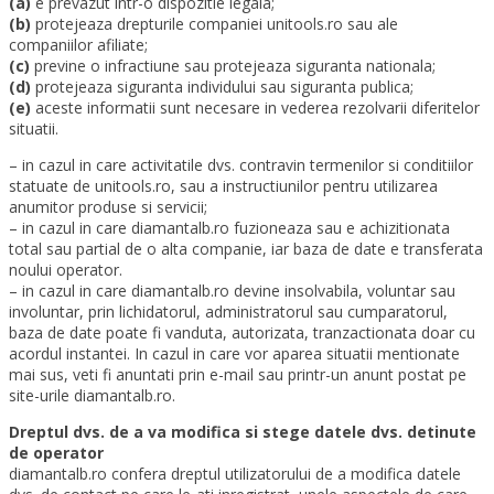
(a)
e prevazut intr-o dispozitie legala;
(b)
protejeaza drepturile companiei unitools.ro sau ale
companiilor afiliate;
(c)
previne o infractiune sau protejeaza siguranta nationala;
(d)
protejeaza siguranta individului sau siguranta publica;
(e)
aceste informatii sunt necesare in vederea rezolvarii diferitelor
situatii.
– in cazul in care activitatile dvs. contravin termenilor si conditiilor
statuate de unitools.ro, sau a instructiunilor pentru utilizarea
anumitor produse si servicii;
– in cazul in care diamantalb.ro fuzioneaza sau e achizitionata
total sau partial de o alta companie, iar baza de date e transferata
noului operator.
– in cazul in care diamantalb.ro devine insolvabila, voluntar sau
involuntar, prin lichidatorul, administratorul sau cumparatorul,
baza de date poate fi vanduta, autorizata, tranzactionata doar cu
acordul instantei. In cazul in care vor aparea situatii mentionate
mai sus, veti fi anuntati prin e-mail sau printr-un anunt postat pe
site-urile diamantalb.ro.
Dreptul dvs. de a va modifica si stege datele dvs. detinute
de operator
diamantalb.ro confera dreptul utilizatorului de a modifica datele