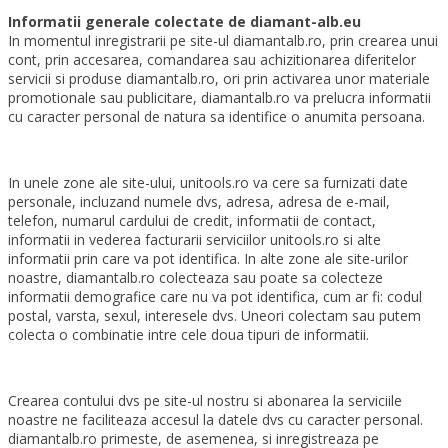
Informatii generale colectate de diamant-alb.eu
In momentul inregistrarii pe site-ul diamantalb.ro, prin crearea unui
cont, prin accesarea, comandarea sau achizitionarea diferitelor
servicii si produse diamantalb.ro, ori prin activarea unor materiale
promotionale sau publicitare, diamantalb.ro va prelucra informatii
cu caracter personal de natura sa identifice o anumita persoana.
In unele zone ale site-ului, unitools.ro va cere sa furnizati date
personale, incluzand numele dvs, adresa, adresa de e-mail,
telefon, numarul cardului de credit, informatii de contact,
informatii in vederea facturarii serviciilor unitools.ro si alte
informatii prin care va pot identifica. In alte zone ale site-urilor
noastre, diamantalb.ro colecteaza sau poate sa colecteze
informatii demografice care nu va pot identifica, cum ar fi: codul
postal, varsta, sexul, interesele dvs. Uneori colectam sau putem
colecta o combinatie intre cele doua tipuri de informatii.
Crearea contului dvs pe site-ul nostru si abonarea la serviciile
noastre ne faciliteaza accesul la datele dvs cu caracter personal.
diamantalb.ro primeste, de asemenea, si inregistreaza pe