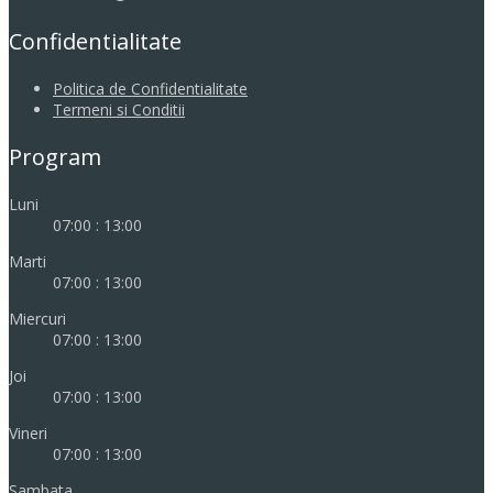
Confidentialitate
Politica de Confidentialitate
Termeni si Conditii
Program
Luni
07:00 : 13:00
Marti
07:00 : 13:00
Miercuri
07:00 : 13:00
Joi
07:00 : 13:00
Vineri
07:00 : 13:00
Sambata