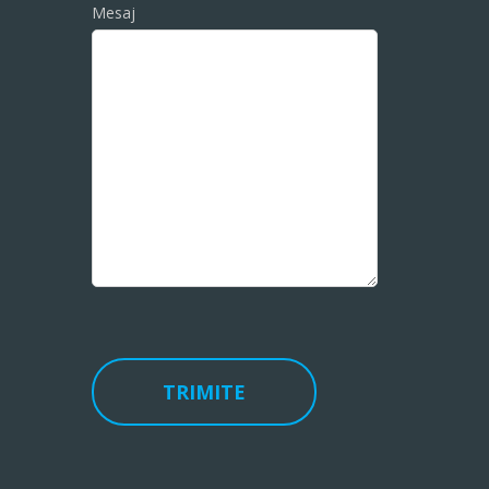
Mesaj