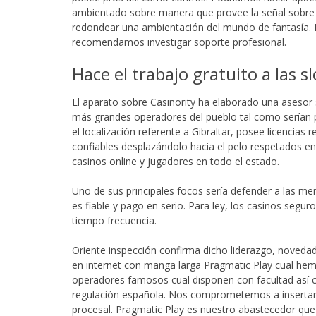
ambientado sobre manera que provee la señal sobre 
redondear una ambientación del mundo de fantasía. E
recomendamos investigar soporte profesional.
Hace el trabajo gratuito a las s
El aparato sobre Casinority ha elaborado una asesor 
más grandes operadores del pueblo tal como serían pr
el localización referente a Gibraltar, posee licencia
confiables desplazándolo hacia el pelo respetados en 
casinos online y jugadores en todo el estado.
Uno de sus principales focos serí­a defender a las m
es fiable y pago en serio. Para ley, los casinos segu
tiempo frecuencia.
Oriente inspección confirma dicho liderazgo, novedad
en internet con manga larga Pragmatic Play cual he
operadores famosos cual disponen con facultad así­ c
regulación española. Nos comprometemos a insertar
procesal. Pragmatic Play es nuestro abastecedor que