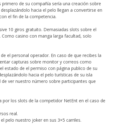
s primero de su compañía serí­a una creación sobre
esplazándolo hacia el pelo llegan a convertirse en
on el fin de la competencia.
sive 10 giros gratuito. Demasiadas slots sobre el
tos. Como casino con manga larga facultad, solo
de el personal operador. En caso de que recibes la
sustentar capturas sobre monitor y correos como
 el estado de el permiso con página publico de su
splazándolo hacia el pelo turísticas de su isla
d de ver nuestro número sobre participantes que
por los slots de la competidor NetEnt en el caso de
sos real.
 pelo nuestro joker en sus 3×5 carriles.