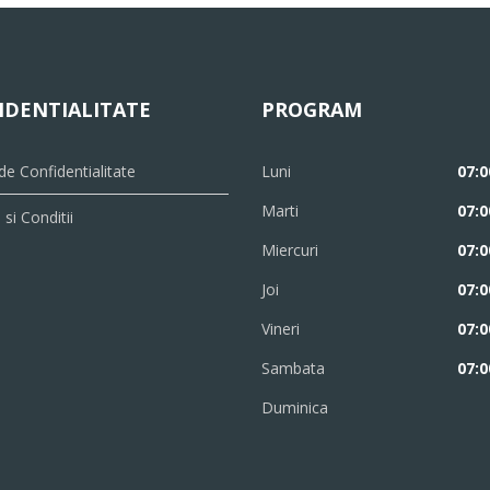
IDENTIALITATE
PROGRAM
 de Confidentialitate
Luni
07:0
Marti
07:0
si Conditii
Miercuri
07:0
Joi
07:0
Vineri
07:0
Sambata
07:0
Duminica