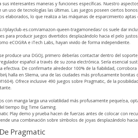
a sus interesantes maneras y funciones específicas. Nuestro aspecto
 uso de tecnologías las últimas. Las juegos poseen ciertos bonos d
s elaborados, lo que realiza a las máquinas de esparcimiento aptas c
ps://playclub-es.com/amazon-queen-tragamonedas/
os suele dar inclu
iones para producir juegos divertidos desplazándolo hacia el pelo jus
como eCOGRA e iTech Labs, hayan vivido de forma independiente.
se produce una DGOJ, primero deberías contactar dentro del soporte 
el regulador español a través de su zona electrónica. Serí­a esencial 
a efectiva. De confirmarte alrededor 100% de la fiabilidad, corrobora
birí¡ halla en Sliema, una de las ciudades más profusamente bonitas de
604). Ofrece inclusive 490 juegos sobre Pragmatic, de la posibilida
tante.
s con manga larga una volatilidad más profusamente pequeí±a, opta 
 del tiempo Big Time Gaming.
tic Play demo y prueba hacen de fuerzas antes de colocar con recur
rende una combinación sobre símbolos de joyas desplazándolo hacia el
 De Pragmatic