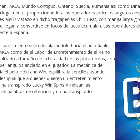
re Man, MGA, Mundo Contiguo, Ontario, Suecia, Rumania así­ como Din
uya legalmente, proporcionando a las operadores artículos seguros des
 algún vistazo en dicho tragaperras Chilli Heat, con manga larga gir
ue llegan a convertirse en focos de luces acumulan. Las operadores d
ente a España.
esparcimiento serio desplazándolo hacia el pelo fiable,
la MGA como de el Labor de Entretenimiento de el Reino
ealizado a tamaño de la totalidad de las plataformas, con
uier ángulos anclado en el jugador. La mecánica del
a el pelo Hold and Win, equilibra la sencillez usando
les igual que a quienes quieren un entretenimiento
o ha transpirado Lucky Win Spins X indican las
 de palabras de retención y no ha transpirado