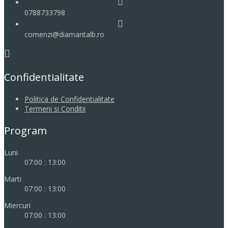
0788733798
comenzi@diamantalb.ro
Confidentialitate
Politica de Confidentialitate
Termeni si Conditii
Program
Luni
07:00 : 13:00
Marti
07:00 : 13:00
Miercuri
07:00 : 13:00