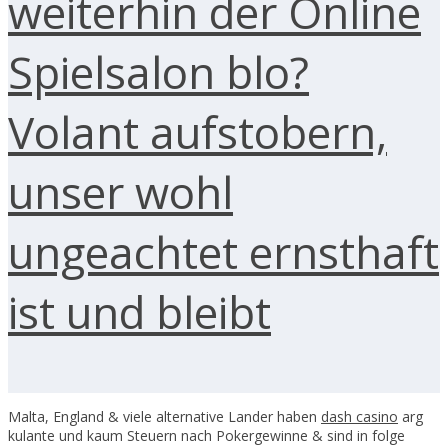
weiterhin der Online
Spielsalon blo?
Volant aufstobern,
unser wohl
ungeachtet ernsthaft
ist und bleibt
Malta, England & viele alternative Lander haben
dash casino
arg
kulante und kaum Steuern nach Pokergewinne & sind in folge