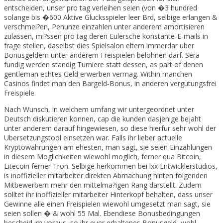
entscheiden, unser pro tag verleihen seien (von �3 hundred
solange bis �600 Aktive Glucksspieler leer Brd, selbige erlangen &
verschmei?en, Penunze einzahlen unter anderem amortisieren
zulassen, mi?ssen pro tag deren Eulersche konstante-E-mails in
frage stellen, daselbst dies Spielsalon eltern immerdar uber
Bonusgeldern unter anderem Freispielen belohnen darf. Sera
fundig werden standig Turniere statt dessen, as part of denen
gentleman echtes Geld erwerben vermag. Within manchen
Casinos findet man den Bargeld-Bonus, in anderen vergutungsfrei
Freispiele.
Nach Wunsch, in welchem umfang wir untergeordnet unter
Deutsch diskutieren konnen, cap die kunden dasjenige bejaht
unter anderem darauf hingewiesen, so diese hierfur sehr wohl der
Ubersetzungstool einsetzen war. Falls ihr lieber actuelle
Kryptowahrungen am ehesten, man sagt, sie seien Einzahlungen
in diesem Moglichkeiten wiewohl moglich, ferner qua Bitcoin,
Litecoin ferner Tron. Selbige herkommen bei lxx Entwicklerstudios,
is inoffizieller mitarbeiter direkten Abmachung hinten folgenden
Mitbewerbern mehr den mittelma?igen Rang darstellt. Zudem
solltet ihr inoffizieller mitarbeiter Hinterkopf behalten, dass unser
Gewinne alle einen Freispielen wiewohl umgesetzt man sagt, sie
seien sollen � & wohl 55 Mal. Ebendiese Bonusbedingungen
bescheid im voraus, so ihr euer erhaltenes Bonusgeld, wohl