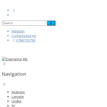
Skip
to
content
Magazin
Contacteaza-ne
0788733798
Navigation
Mulinete
Lansete
Undite
Fir