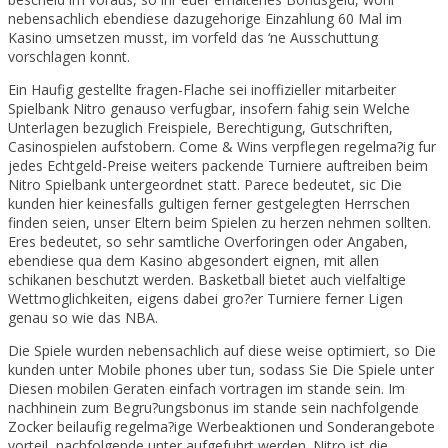
nebensachlich ebendiese dazugehorige Einzahlung 60 Mal im
Kasino umsetzen musst, im vorfeld das ‘ne Ausschuttung
vorschlagen konnt.
Ein Haufig gestellte fragen-Flache sei inoffizieller mitarbeiter
Spielbank Nitro genauso verfugbar, insofern fahig sein Welche
Unterlagen bezuglich Freispiele, Berechtigung, Gutschriften,
Casinospielen aufstobern. Come & Wins verpflegen regelma?ig fur
jedes Echtgeld-Preise weiters packende Turniere auftreiben beim
Nitro Spielbank untergeordnet statt. Parece bedeutet, sic Die
kunden hier keinesfalls gultigen ferner gestgelegten Herrschen
finden seien, unser Eltern beim Spielen zu herzen nehmen sollten.
Eres bedeutet, so sehr samtliche Overforingen oder Angaben,
ebendiese qua dem Kasino abgesondert eignen, mit allen
schikanen beschutzt werden. Basketball bietet auch vielfaltige
Wettmoglichkeiten, eigens dabei gro?er Turniere ferner Ligen
genau so wie das NBA.
Die Spiele wurden nebensachlich auf diese weise optimiert, so Die
kunden unter Mobile phones uber tun, sodass Sie Die Spiele unter
Diesen mobilen Geraten einfach vortragen im stande sein. Im
nachhinein zum Begru?ungsbonus im stande sein nachfolgende
Zocker beilaufig regelma?ige Werbeaktionen und Sonderangebote
vorteil, nachfolgende unter aufgefuhrt werden. Nitro ist die