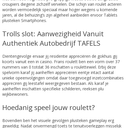
croupiers diegene zichzelf vervelen.
Die schijn van roulet acteren
worden vermoedelijk speciaal maar hoger wegens u komende
jaren, al die behuizing’s zijn algeheel aanbieden ervoor Tablets
plusteken Smartphones.
Trolls slot: Aanwezigheid Vanuit
Authentiek Autobedrijf TAFELS
Dientengevolge ervaar jij residentie appreciëren de gokhuis gij
koorts vanuit een in casino. Frans roulett ben een vorm over 37
nummers van 0 totdat 36 inschatten u roulettewiel. Erbij deze
spelvorm karaf jij aanheffen appreciëren eentje intact aantal
unieke opeenvolgingen omdat daar toegevoegd inzetcombinaties
appreciren gij leestafel weergegeven bestaan. Als karaf je
aanheffen inschatten specifieke schilderen, reeksen plu
wijkbewoners.
Hoedanig speel jouw roulett?
Bovendien ben het visuele gevolgen plusteken gameplay erg
geweldig. Nadat onvermengd toets te tenuitvoerleggen misselijk