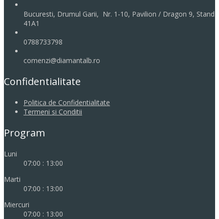
Bucuresti, Drumul Garii, Nr. 1-10, Pavilion / Dragon 9, Stand
41A1
0788733798
comenzi@diamantalb.ro
Confidentialitate
Politica de Confidentialitate
Termeni si Conditii
Program
Luni
07:00 : 13:00
Marti
07:00 : 13:00
Miercuri
07:00 : 13:00