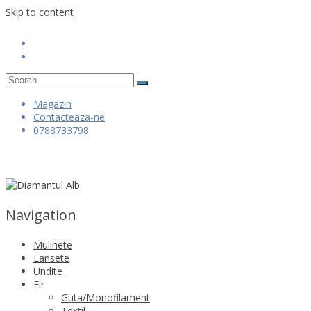
Skip to content
Magazin
Contacteaza-ne
0788733798
Navigation
Mulinete
Lansete
Undite
Fir
Guta/Monofilament
Textil