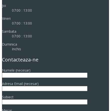
Joi
07:00 : 13:00
Vineri
07:00 : 13:00
Sambata
07:00 : 13:00
Duminica
Inchis
Contacteaza-ne
Numele (necesar)
Adresa Email (necesar)
Subiect
Mesaj