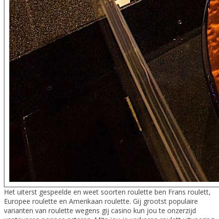
Het uiterst gespeelde en weet soorten roulette ben Frans roulett,
Europee roulette en Amerikaan roulette. Gij grootst populaire
varianten van roulette wegens gij casino kun jou te onzerzijd