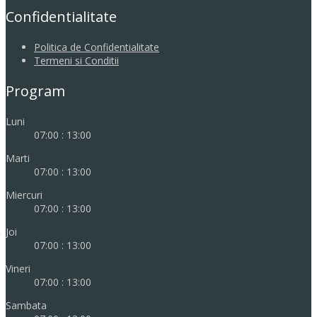
Confidentialitate
Politica de Confidentialitate
Termeni si Conditii
Program
Luni
07:00 : 13:00
Marti
07:00 : 13:00
Miercuri
07:00 : 13:00
Joi
07:00 : 13:00
Vineri
07:00 : 13:00
Sambata