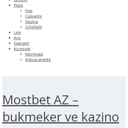
Plute
Fixe
Culisante
Spuma
Schefield
Linii
Ace
Swingeri
Accesorii
Momeala
Imbracaminte
Mostbet AZ –
bukmeker ve kazino