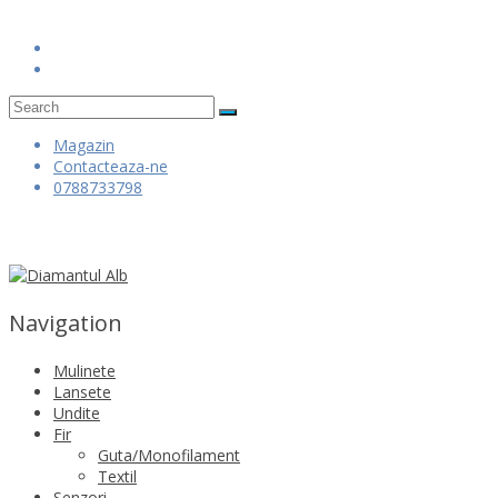
Skip
to
content
Magazin
Contacteaza-ne
0788733798
Navigation
Mulinete
Lansete
Undite
Fir
Guta/Monofilament
Textil
Senzori