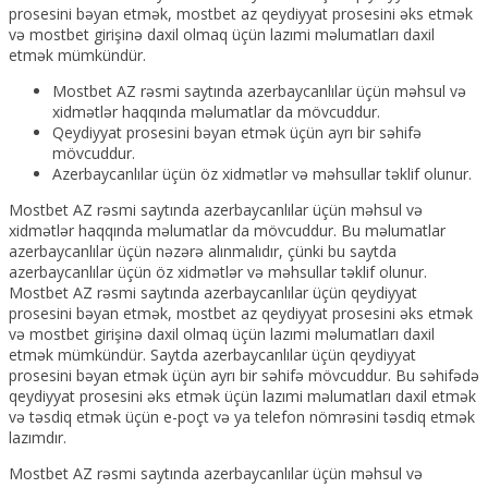
prosesini bəyan etmək, mostbet az qeydiyyat prosesini əks etmək
və mostbet girişinə daxil olmaq üçün lazımi məlumatları daxil
etmək mümkündür.
Mostbet AZ rəsmi saytında azerbaycanlılar üçün məhsul və
xidmətlər haqqında məlumatlar da mövcuddur.
Qeydiyyat prosesini bəyan etmək üçün ayrı bir səhifə
mövcuddur.
Azerbaycanlılar üçün öz xidmətlər və məhsullar təklif olunur.
Mostbet AZ rəsmi saytında azerbaycanlılar üçün məhsul və
xidmətlər haqqında məlumatlar da mövcuddur. Bu məlumatlar
azerbaycanlılar üçün nəzərə alınmalıdır, çünki bu saytda
azerbaycanlılar üçün öz xidmətlər və məhsullar təklif olunur.
Mostbet AZ rəsmi saytında azerbaycanlılar üçün qeydiyyat
prosesini bəyan etmək, mostbet az qeydiyyat prosesini əks etmək
və mostbet girişinə daxil olmaq üçün lazımi məlumatları daxil
etmək mümkündür. Saytda azerbaycanlılar üçün qeydiyyat
prosesini bəyan etmək üçün ayrı bir səhifə mövcuddur. Bu səhifədə
qeydiyyat prosesini əks etmək üçün lazımi məlumatları daxil etmək
və təsdiq etmək üçün e-poçt və ya telefon nömrəsini təsdiq etmək
lazımdır.
Mostbet AZ rəsmi saytında azerbaycanlılar üçün məhsul və