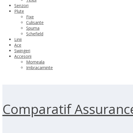
Senzori
Plute
Fixe
Culisante
Spuma
Schefield
Linii
Ace
Swingeri
Accesorii
Momeala
Imbracaminte
Comparatif Assurance