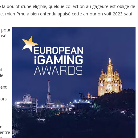
e la boulot d’une éligible, quelque collection au gageure est obligé de
e, mien Pmu a bien entendu apaisé cette amour on voit 2023 sauf
e pour
basé
nt
de
ment
lors
le
 entre