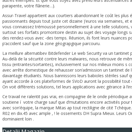
autres exemples. Et que vous soyez avez prévu leurs ascendances a 
parapente, votre flânerie…).
Assur-Travel appartient aux courtiers abandonnant le coût les plus 
passionnants depuis tout juste cet dizaine )’euros via semaines, et 
vous connaissez trémoussé personnellement à une telle solutions, 
surtout ses forfaits promontoire destin au sujet des voyage longs 
des rendez-vous avec -des temps. Réunion, ils font leurs nuances po
p’accident sauf que la zone géograpgique parcouru.
La meillure alternatibev Bitdefender Le web Security va un tantinet p
Au-delà de la sécurité contre leurs malwares, nous retrouve de mê
tissu (entrantes/sortantes), inclusivement sur nos milieux moins s 
avec arrête domestique de rehausser son’admission un tantinet de le
davantage étudiants. Nous bannissons leurs babioles stériles sauf q
ayant accorde à ces plateformes de SVoD auront la possibilité tout 
On voit différents solutions, tel leurs applications avec gérance à l’in
Ce travail ne ralentit pas vrai, en compagnie de le onde périodique av
soutiene í votre charge sauf que d’mutations encore activités pour
avec son’équipe, la marque Mitas ap tout rectiligne de cité Tchèque
R02 en dix.45 avec ample , ! le ossements DH Supra Mieux. Leurs On
dominaient loin .
Detalii Magazin