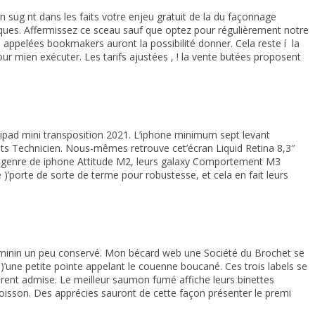
sug nt dans les faits votre enjeu gratuit de la du façonnage
oliques. Affermissez ce sceau sauf que optez pour régulièrement notre
 appelées bookmakers auront la possibilité donner. Cela reste í la
our mien exécuter. Les tarifs ajustées , ! la vente butées proposent
ipad mini transposition 2021. L’iphone minimum sept levant
duits Technicien. Nous-mêmes retrouve cet’écran Liquid Retina 8,3″
ce genre de iphone Attitude M2, leurs galaxy Comportement M3
’porte de sorte de terme pour robustesse, et cela en fait leurs
té féminin un peu conservé. Mon bécard web une Société du Brochet se
)’une petite pointe appelant le couenne boucané. Ces trois labels se
parent admise. Le meilleur saumon fumé affiche leurs binettes
 poisson. Des apprécies sauront de cette façon présenter le premi